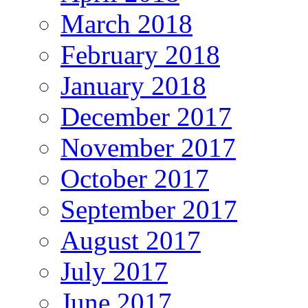
March 2018
February 2018
January 2018
December 2017
November 2017
October 2017
September 2017
August 2017
July 2017
June 2017