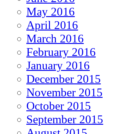
May 2016
April 2016
March 2016
February 2016
January 2016
December 2015
November 2015
October 2015
September 2015
August 2015