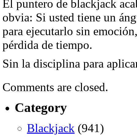
El puntero de blackjack ac
obvia: Si usted tiene un áng
para ejecutarlo sin emoción, 
pérdida de tiempo.
Sin la disciplina para aplic
Comments are closed.
Category
Blackjack
(941)