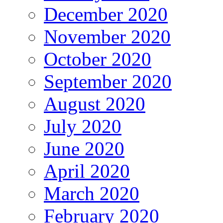
December 2020
November 2020
October 2020
September 2020
August 2020
July 2020
June 2020
April 2020
March 2020
February 2020