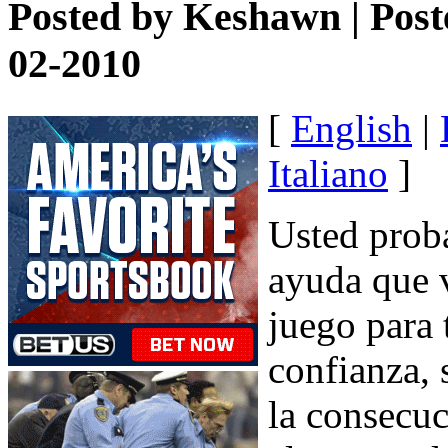
Posted by
Keshawn
| Post
02-2010
[
English
|
Italiano
]
Usted prob
ayuda que v
juego para 
confianza, 
la consecuc