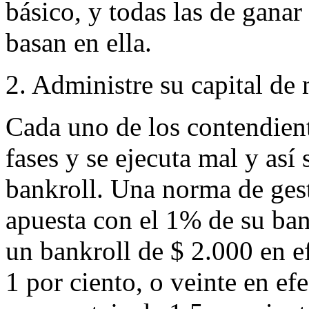
básico, y todas las de ganar
basan en ella.
2. Administre su capital de 
Cada uno de los contendient
fases y se ejecuta mal y así 
bankroll. Una norma de gest
apuesta con el 1% de su bank
un bankroll de $ 2.000 en e
1 por ciento, o veinte en ef