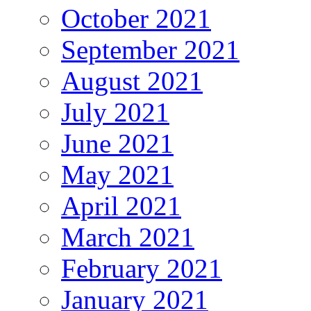
October 2021
September 2021
August 2021
July 2021
June 2021
May 2021
April 2021
March 2021
February 2021
January 2021