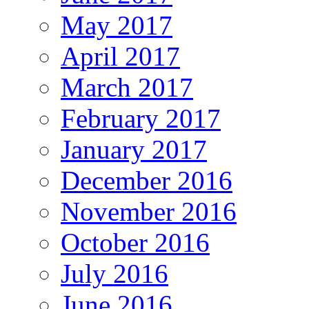
May 2017
April 2017
March 2017
February 2017
January 2017
December 2016
November 2016
October 2016
July 2016
June 2016