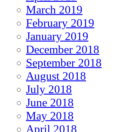
March 2019
February 2019
January 2019
December 2018
September 2018
August 2018
July 2018
June 2018
May 2018
April 2018