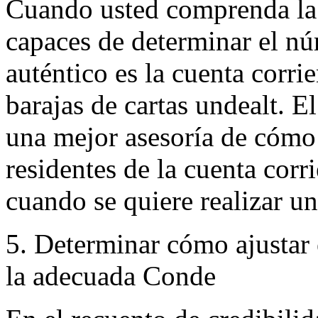
Cuando usted comprenda la 
capaces de determinar el nú
auténtico es la cuenta corri
barajas de cartas undealt. E
una mejor asesoría de cómo 
residentes de la cuenta corr
cuando se quiere realizar un
5. Determinar cómo ajustar 
la adecuada Conde