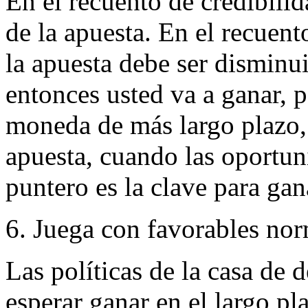
En el recuento de credibilid
de la apuesta. En el recuent
la apuesta debe ser dismin
entonces usted va a ganar, po
moneda de más largo plazo,
apuesta, cuando las oportun
puntero es la clave para gan
6. Juega con favorables nor
Las políticas de la casa de 
esperar ganar en el largo pl