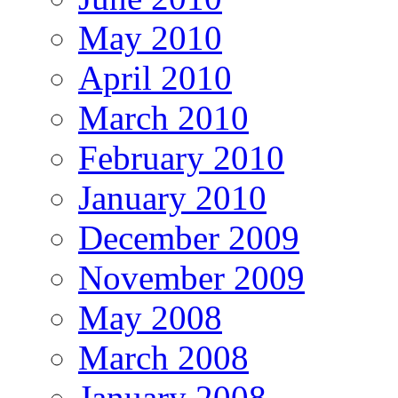
May 2010
April 2010
March 2010
February 2010
January 2010
December 2009
November 2009
May 2008
March 2008
January 2008