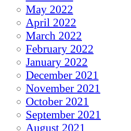
May 2022
April 2022
March 2022
February 2022
January 2022
December 2021
November 2021
October 2021
September 2021
August 2021