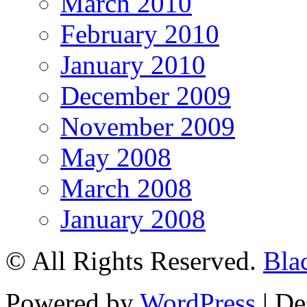
March 2010
February 2010
January 2010
December 2009
November 2009
May 2008
March 2008
January 2008
© All Rights Reserved.
Bla
Powered by
WordPress
| De