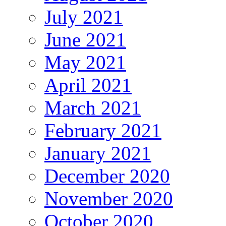
July 2021
June 2021
May 2021
April 2021
March 2021
February 2021
January 2021
December 2020
November 2020
October 2020