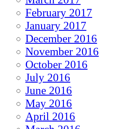
February 2017
January 2017
December 2016
November 2016
October 2016
July 2016
June 2016
May 2016
April 2016