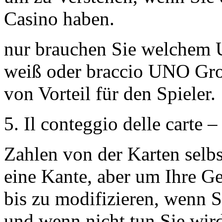
Casino haben.
nur brauchen Sie welchem 
weiß oder braccio UNO Gros
von Vorteil für den Spieler.
5. Il conteggio delle carte 
Zahlen von der Karten selb
eine Kante, aber um Ihre G
bis zu modifizieren, wenn S
und wenn nicht tun Sie wir