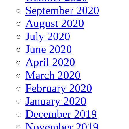
September 2020
August 2020
July 2020
June 2020
April 2020
March 2020
February 2020
January 2020
December 2019
November 2019