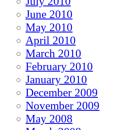
July 2010
June 2010
May 2010
April 2010
March 2010
February 2010
January 2010
December 2009
November 2009
May 2008