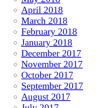
April 2018
March 2018
February 2018
January 2018
December 2017
November 2017
October 2017
September 2017
August 2017
July 2017