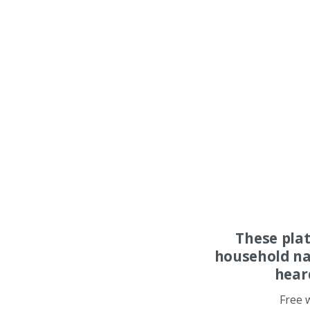
These pla
household na
hear
Free 