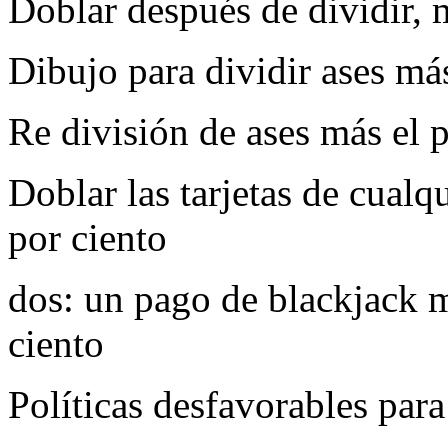
Doblar después de dividir, 
Dibujo para dividir ases m
Re división de ases más el 
Doblar las tarjetas de cualq
por ciento
dos: un pago de blackjack m
ciento
Políticas desfavorables para