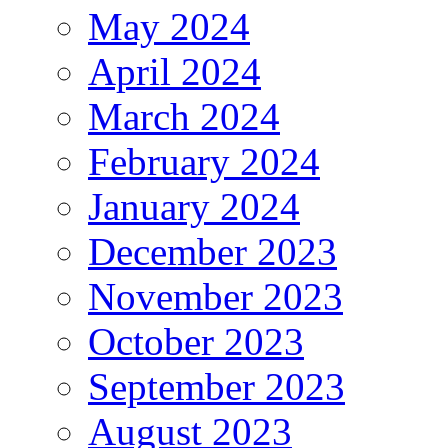
May 2024
April 2024
March 2024
February 2024
January 2024
December 2023
November 2023
October 2023
September 2023
August 2023