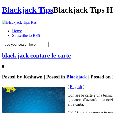
Blackjack Tips
Blackjack Tips H
Home
Subscribe to RSS
black jack contare le carte
0
Posted by
Keshawn
| Posted in
Blackjack
| Posted on
[
English
]
Contare le carte è una tecnic
giocatore d'azzardo una nozio
altra carta.
Nel 21, un giocatore è in van