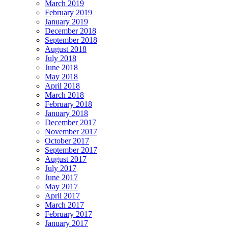
March 2019
February 2019
January 2019
December 2018
September 2018
August 2018
July 2018
June 2018
May 2018
April 2018
March 2018
February 2018
January 2018
December 2017
November 2017
October 2017
September 2017
August 2017
July 2017
June 2017
May 2017
April 2017
March 2017
February 2017
January 2017