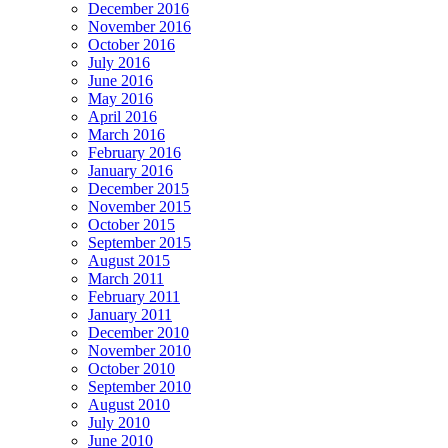
December 2016
November 2016
October 2016
July 2016
June 2016
May 2016
April 2016
March 2016
February 2016
January 2016
December 2015
November 2015
October 2015
September 2015
August 2015
March 2011
February 2011
January 2011
December 2010
November 2010
October 2010
September 2010
August 2010
July 2010
June 2010