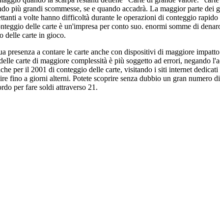
dendo più grandi scommesse, se e quando accadrà. La maggior parte dei gio
ettanti a volte hanno difficoltà durante le operazioni di conteggio rapido 
onteggio delle carte è un'impresa per conto suo. enormi somme di denaro v
o delle carte in gioco.
a presenza a contare le carte anche con dispositivi di maggiore impatto 
delle carte di maggiore complessità è più soggetto ad errori, negando l'
he per il 2001 di conteggio delle carte, visitando i siti internet dedicati
ire fino a giorni alterni. Potete scoprire senza dubbio un gran numero d
bordo per fare soldi attraverso 21.