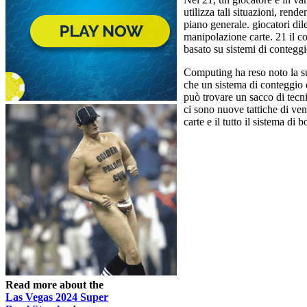
utilizza tali situazioni, ren
piano generale. giocatori dil
manipolazione carte. 21 il c
basato su sistemi di conteggi
Computing ha reso noto la su
che un sistema di conteggio 
può trovare un sacco di tecnic
ci sono nuove tattiche di ven
carte e il tutto il sistema di 
Read more about the
Las Vegas 2024 Super